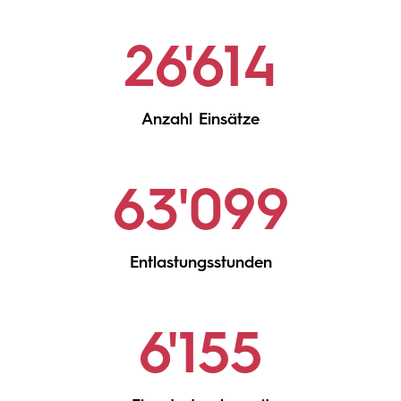
26'614
Anzahl Einsätze
63'099
Entlastungsstunden
6'155