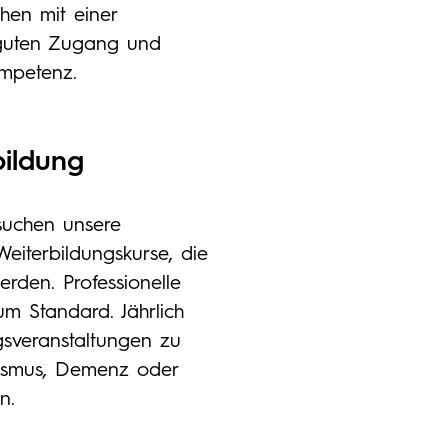
chen mit einer
 guten Zugang und
mpetenz.
bildung
suchen unsere
eiterbildungskurse, die
rden. Professionelle
um Standard. Jährlich
gsveranstaltungen zu
tismus, Demenz oder
n.