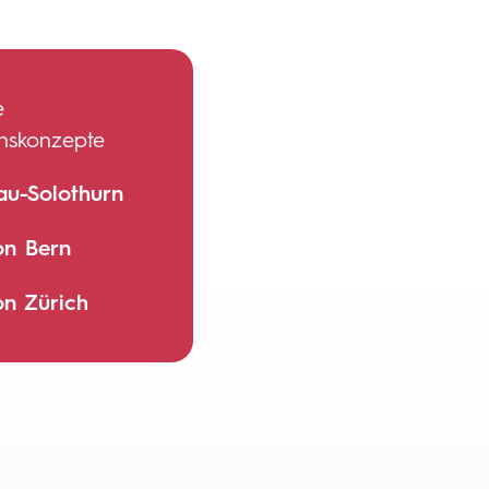
e
onskonzepte
au-Solothurn
on Bern
on Zürich