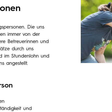
sonen
ugspersonen. Die uns
en immer von der
ere Betreuerinnen und
sätze durch uns
ind im Stundenlohn und
s angestellt.
erson
en
ständigkeit und