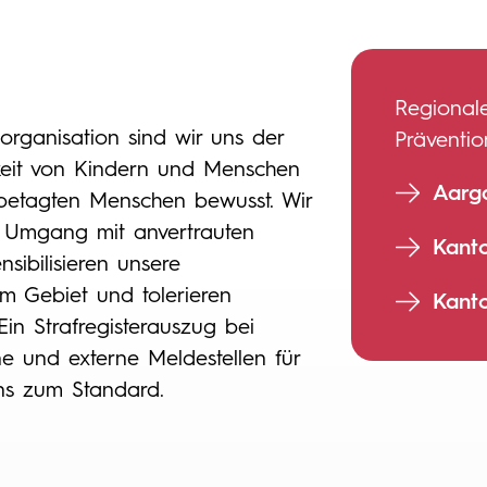
Regional
sorganisation sind wir uns der
Präventi
keit von Kindern und Menschen
Aarg
betagten Menschen bewusst. Wir
 Umgang mit anvertrauten
Kant
sibilisieren unsere
m Gebiet und tolerieren
Kant
Ein Strafregisterauszug bei
e und externe Meldestellen für
uns zum Standard.